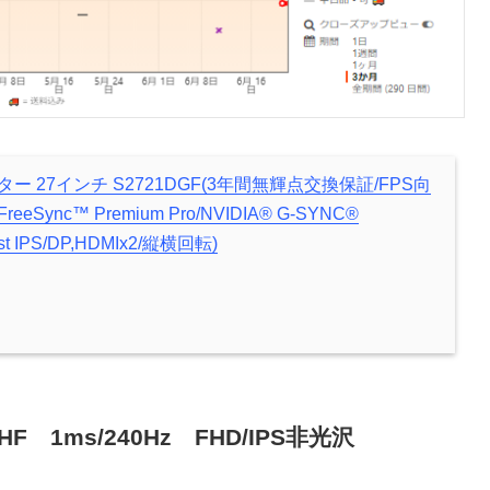
ター 27インチ S2721DGF(3年間無輝点交換保証/FPS向
FreeSync™ Premium Pro/NVIDIA® G-SYNC®
ast IPS/DP,HDMIx2/縦横回転)
HF 1ms/240Hz FHD/IPS非光沢