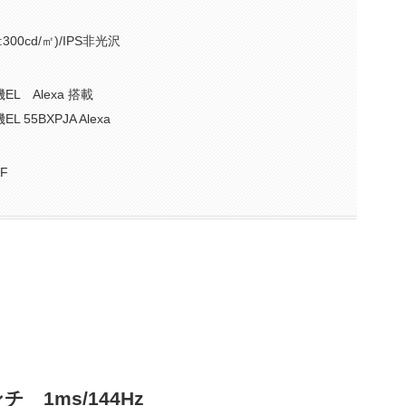
300cd/㎡)/IPS非光沢
EL Alexa 搭載
 55BXPJA Alexa
F
チ 1ms/144Hz