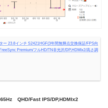
ター 23.8インチ S2421HGF(3年間無輝点交換保証/FPS向
 FreeSync Premium/フルHD/TN非光沢/DP,HDMIx2/高さ調
5Hz QHD/Fast IPS/DP,HDMIx2