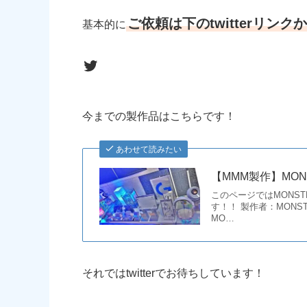
ご依頼は下のtwitterリンク
基本的に
monsterさんのtwitter
今までの製作品はこちらです！
あわせて読みたい
【MMM製作】MO
このページではMONS
す！！ 製作者：MONSTERさ
MO…
それではtwitterでお待ちしています！