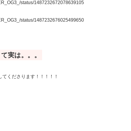
STER_OG3_/status/1487232672078639105
STER_OG3_/status/1487232676025499650
して実は。。。
してくださります！！！！！