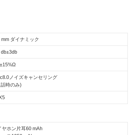
6 mm ダイナミック
 db±3db
6±15%Ω
Vc8.0ノイズキャンセリング
通話時のみ)
X5
イヤホン片耳60 mAh