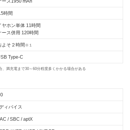
ケース1950 mAh
5.5時間
イヤホン単体 11時間
ケース併用 120時間
およそ２時間
※１
SB Type-C
合、満充電まで30～60分程度多くかかる場合がある
.0
3ディバイス
AC / SBC / aptX