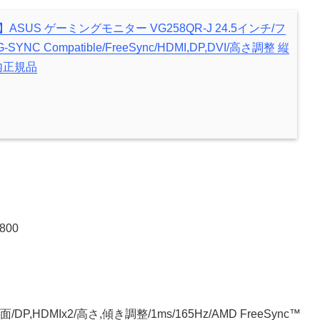
限定】ASUS ゲーミングモニター VG258QR-J 24.5インチ/フ
G-SYNC Compatible/FreeSync/HDMI,DP,DVI/高さ調整 縦
内正規品
800
P,HDMIx2/高さ,傾き調整/1ms/165Hz/AMD FreeSync™